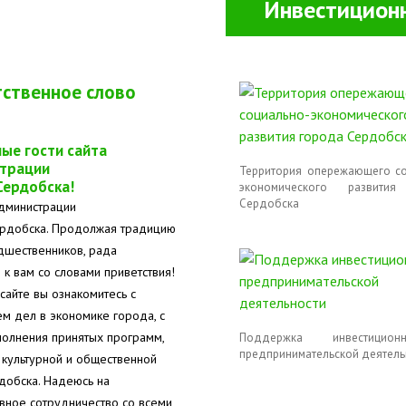
Инвестиционн
ственное слово
ые гости сайта
трации
Территория опережающего со
Сердобска!
экономического развития
Сердобска
администрации
рдобска. Продолжая традицию
дшественников, рада
 к вам со словами приветствия!
сайте вы ознакомитесь с
м дел в экономике города, с
олнения принятых программ,
Поддержка инвестици
предпринимательской деятель
 культурной и общественной
добска. Надеюсь на
ивное сотрудничество со всеми