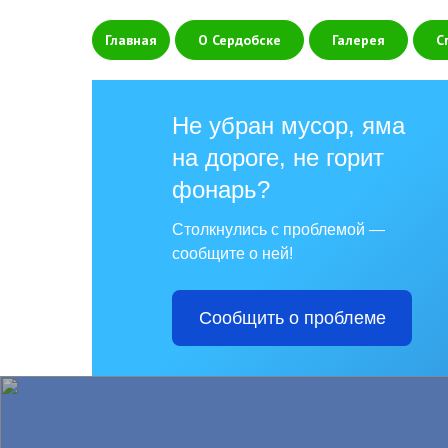
Главная
О Сердобске
Галерея
С
Не убран мусор, яма
на дороге, не горит
фонарь?
Столкнулись с проблемой —
сообщите о ней!
Сообщить о проблеме