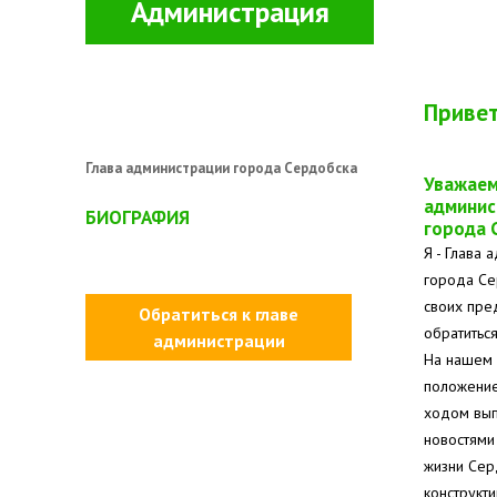
Администрация
Привет
Глава администрации города Сердобска
Уважаем
админис
БИОГРАФИЯ
города 
Я - Глава 
города Се
своих пре
Обратиться к главе
обратиться
администрации
На нашем 
положение
ходом вып
новостями
жизни Сер
конструкт