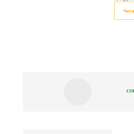
заинтерес
Чита
организац
СО