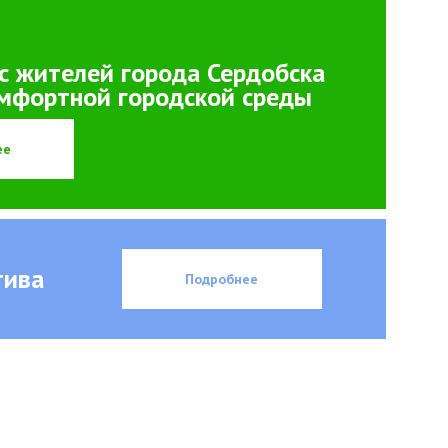
с жителей города Сердобска
мфортной городской среды
ее
тива
Подробнее