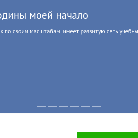
Для тебя люби
Из года в год крепнет ср