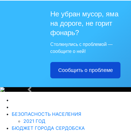
Не убран мусор, яма
на дороге, не горит
Для те
фонарь?
Столкнулись с проблемой —
сообщите о ней!
Сообщить о проблеме
Из года в г
Назад
БЕЗОПАСНОСТЬ НАСЕЛЕНИЯ
2021 ГОД
БЮДЖЕТ ГОРОДА СЕРДОБСКА