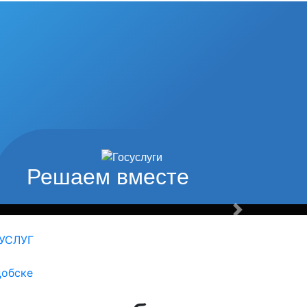
од наши
туры и спорта
Решаем вместе
Вперед
УСЛУГ
добске