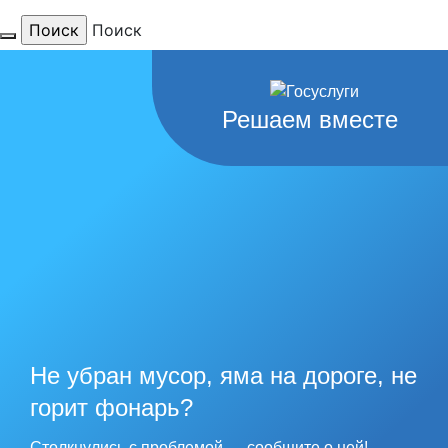
Поиск
Для тебя
Решаем вместе
любимый
город
наши
рекорды
Не убран мусор, яма на дороге, не
горит фонарь?
Столкнулись с проблемой — сообщите о ней!