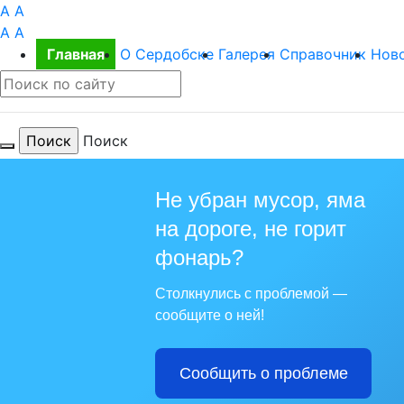
A
A
A
A
Главная
О Сердобске
Галерея
Справочник
Нов
Поиск
Не убран мусор, яма
на дороге, не горит
Для те
фонарь?
Столкнулись с проблемой —
сообщите о ней!
Сообщить о проблеме
Из года в г