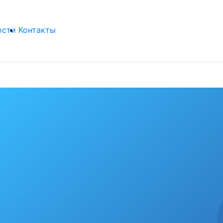
ости
Контакты
бя любимый гор
рекорды
од крепнет среди сердобчан авторитет физической кул