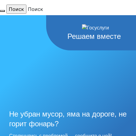
Поиск
Для тебя
Решаем вместе
любимый
город
наши
рекорды
Не убран мусор, яма на дороге, не
горит фонарь?
Столкнулись с проблемой — сообщите о ней!