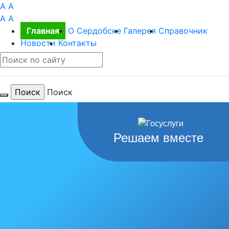
A
A
A
A
Главная
О Сердобске
Галерея
Справочник
Новости
Контакты
Поиск
Для тебя
Решаем вместе
любимый
город