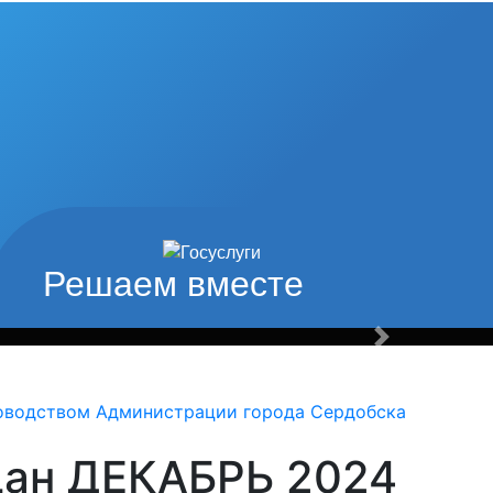
од наши
туры и спорта
Решаем вместе
Вперед
оводством Администрации города Сердобска
дан ДЕКАБРЬ 2024