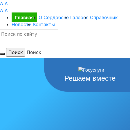
A
A
A
A
Главная
О Сердобске
Галерея
Справочник
Новости
Контакты
Поиск
Для тебя
Решаем вместе
любимый
город