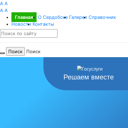
A
A
A
A
Главная
О Сердобске
Галерея
Справочник
Новости
Контакты
Поиск
Для тебя
Решаем вместе
любимый
город