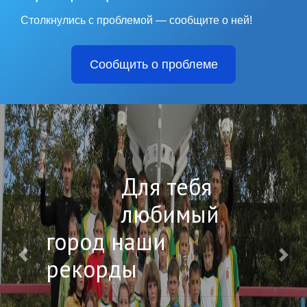
Столкнулись с проблемой — сообщите о ней!
Сообщить о проблеме
Для тебя
любимый
город наши
рекорды
Назад
Впе