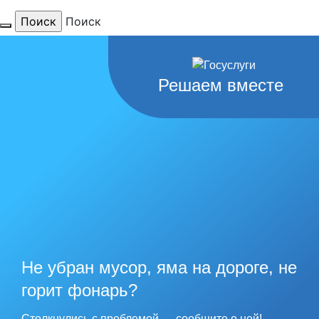
Поиск
Для тебя
Решаем вместе
любимый
город
наши
рекорды
Не убран мусор, яма на дороге, не
горит фонарь?
Столкнулись с проблемой — сообщите о ней!