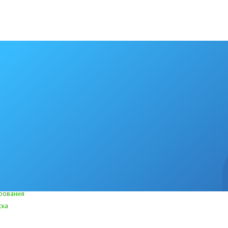
рования
ска