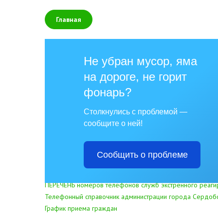
Главная
О Сердобске
Не убран мусор, яма
на дороге, не горит
фонарь?
Галерея
Столкнулись с проблемой —
Почетные граждане
сообщите о ней!
Аллея героев
Фотогалерея
Сообщить о проблеме
Справочник
ПЕРЕЧЕНЬ номеров телефонов служб экстренного реаги
Телефонный справочник администрации города Сердоб
График приема граждан