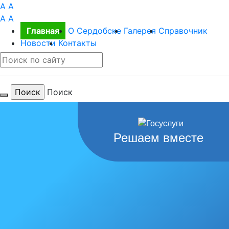
A
A
A
A
Главная
О Сердобске
Галерея
Справочник
Новости
Контакты
Поиск
Для тебя
Решаем вместе
любимый
город