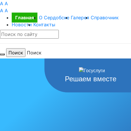
A
A
A
A
Главная
О Сердобске
Галерея
Справочник
Новости
Контакты
Поиск
Для тебя
Решаем вместе
любимый
город