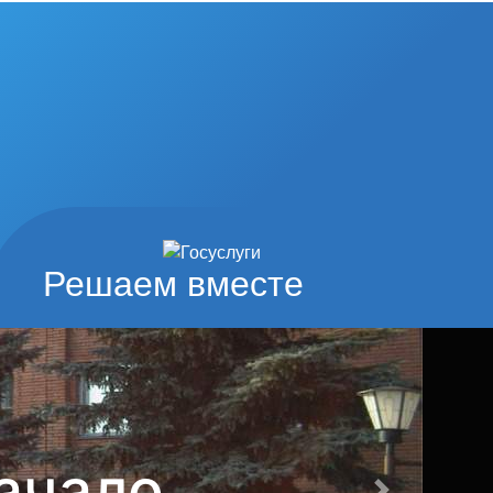
од наши
туры и спорта
Решаем вместе
Вперед
айона Пензенской области
ода Сердобска