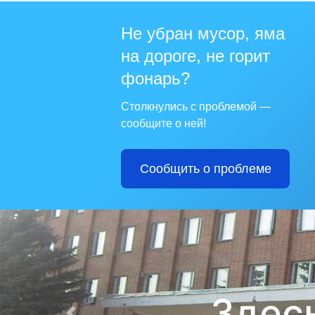
Не убран мусор, яма
на дороге, не горит
Для те
фонарь?
Столкнулись с проблемой —
сообщите о ней!
Сообщить о проблеме
Из года в го
Назад
БЕЗОПАСНОСТЬ НАСЕЛЕНИЯ
2021 ГОД
БЮДЖЕТ ГОРОДА СЕРДОБСКА