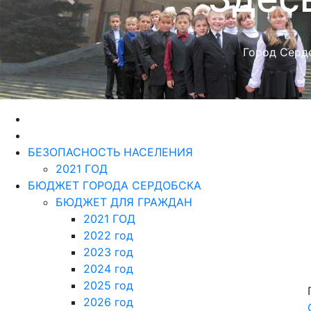
БЮДЖЕТ ДЛЯ ГРАЖДАН
2021 ГОД
2022 год
2023 год
2024 год
2025 год
2026 год
Информация по
кредиторской
задолженности
2021 ГОД
2022 ГОД
2023 ГОД
2024 ГОД
2025 ГОД
2026 ГОД
О БЮДЖЕТЕ города
Сердобска Сердобского
района Пензенской области