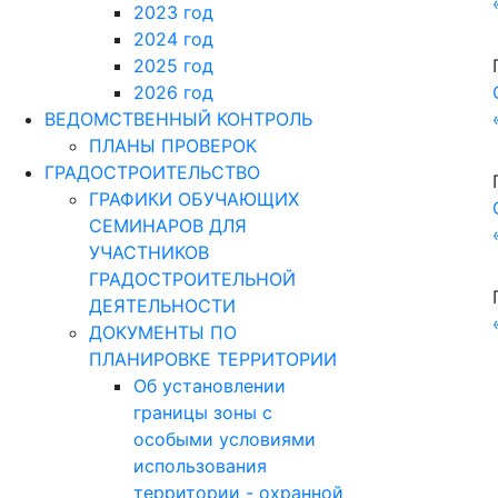
ДОКУМЕНТЫ ПО
ПЛАНИРОВКЕ ТЕРРИТОРИИ
Об установлении
границы зоны с
особыми условиями
использования
территории - охранной
зоны объекта
электросетевого
хозяйства
Об утверждении
Порядка подготовки
документации по
планировке
территории городского
поселения город
Сердобск Сердобского
района Пензенской