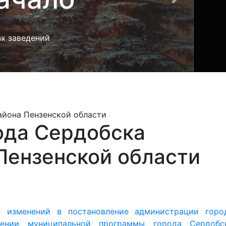
Пензенской области
и изменений в постановление администрации горо
нии муниципальной программы города Сердобс
ого района
Пензенской области» (с последующи
 изменений в постановление администрации горо
нии муниципальной программы города Сердобс
го района Пензенской области» (с последующи
енений в постановление администрации города Сердобска
аммы города Сердобска «Благоустройство города Сердобс
и изменениями)