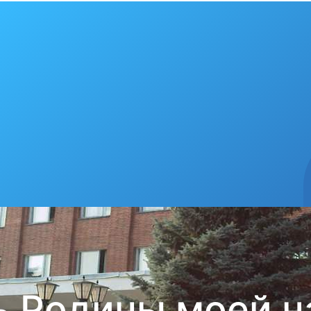
бя любимый гор
рекорды
д крепнет среди сердобчан авторитет физической куль
Главная
ЖИЛИЩНО-КОММУНАЛЬНОЕ ХОЗЯЙСТВО
8. МУНИЦИПАЛЬНЫЕ ПРОГРАММЫ
Благоустройство города Сердобска Сердобского р
Благоустройство гор