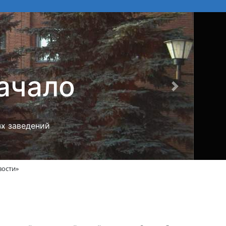
од наши
Вперед
туры и спорта
вости»