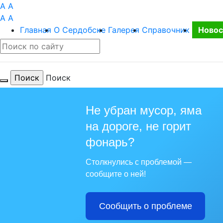
A
A
A
A
Главная
О Сердобске
Галерея
Справочник
Новос
Поиск
Не убран мусор, яма
на дороге, не горит
фонарь?
Столкнулись с проблемой —
сообщите о ней!
Сообщить о проблеме