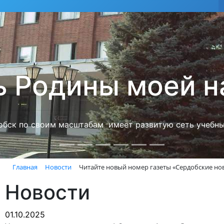
бя любимый гор
рекорды
д крепнет среди сердобчан авторитет физической куль
Главная
Новости
Читайте новый номер газеты «Сердобские но