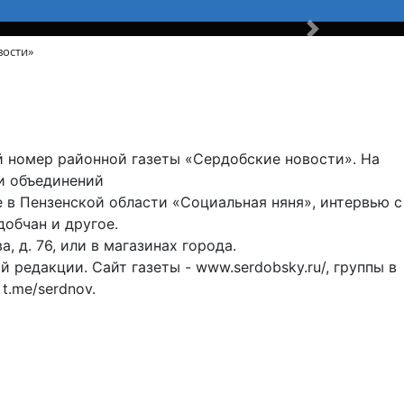
Вперед
вости»
од наши
й номер районной газеты «Сердобские новости». На
и объединений
 в Пензенской области «Социальная няня», интервью с
добчан и другое.
, д. 76, или в магазинах города.
 редакции. Сайт газеты - www.serdobsky.ru/, группы в
 t.me/serdnov.
туры и спорта