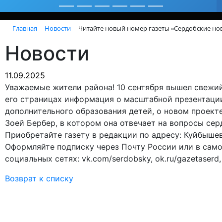
Главная
Новости
Читайте новый номер газеты «Сердобские но
Новости
11.09.2025
бя любимый гор
Уважаемые жители района! 10 сентября вышел свежи
его страницах информация о масштабной презентаци
рекорды
дополнительного образования детей, о новом проекте
Зоей Бербер, в котором она отвечает на вопросы сер
Приобретайте газету в редакции по адресу: Куйбышева
Оформляйте подписку через Почту России или в самой
социальных сетях: vk.com/serdobsky, ok.ru/gazetaserd,
од крепнет среди сердобчан авторитет физической куль
Возврат к списку