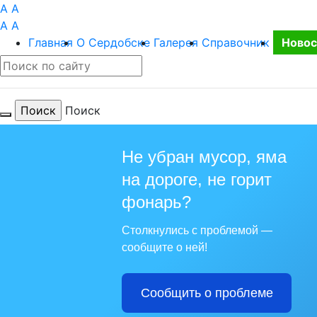
A
A
A
A
Главная
О Сердобске
Галерея
Справочник
Новос
Поиск
Не убран мусор, яма
на дороге, не горит
фонарь?
Столкнулись с проблемой —
сообщите о ней!
Сообщить о проблеме