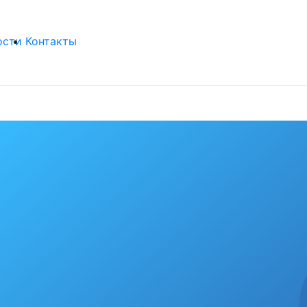
ости
Контакты
бя любимый гор
рекорды
од крепнет среди сердобчан авторитет физической куль