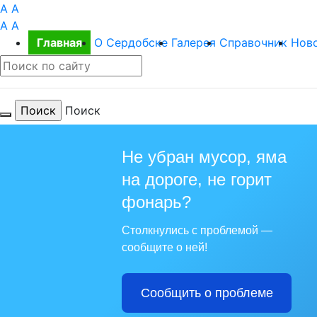
A
A
A
A
Главная
О Сердобске
Галерея
Справочник
Нов
Поиск
Не убран мусор, яма
на дороге, не горит
Для те
фонарь?
Столкнулись с проблемой —
сообщите о ней!
Сообщить о проблеме
Из года в г