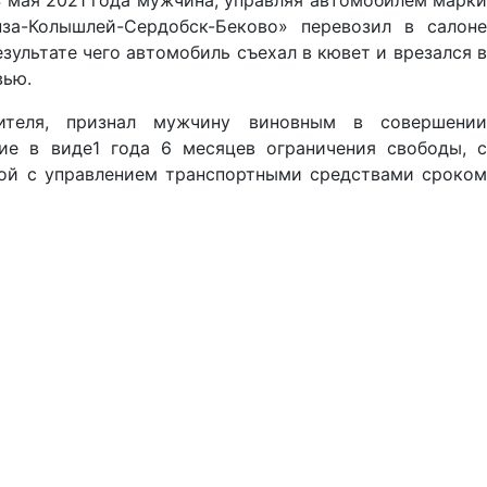
 4 мая 2021 года мужчина, управляя автомобилем марки
нза-Колышлей-Сердобск-Беково» перевозил в салоне
зультате чего автомобиль съехал в кювет и врезался в
вью.
нителя, признал мужчину виновным в совершении
ие в виде1 года 6 месяцев ограничения свободы, с
ной с управлением транспортными средствами сроком