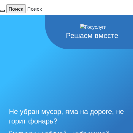
Поиск
Для тебя
Решаем вместе
любимый
город
наши
рекорды
Не убран мусор, яма на дороге, не
горит фонарь?
Столкнулись с проблемой — сообщите о ней!