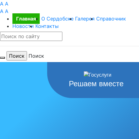
A
A
A
A
Главная
О Сердобске
Галерея
Справочник
Новости
Контакты
Поиск
Для тебя
Решаем вместе
любимый
город