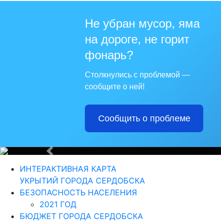
Не убран мусор, яма
на дороге, не горит
Для те
фонарь?
Столкнулись с проблемой —
сообщите о ней!
Сообщить о проблеме
Из года в г
Назад
ИНТЕРАКТИВНАЯ КАРТА
УКРЫТИЙ ГОРОДА СЕРДОБСКА
БЕЗОПАСНОСТЬ НАСЕЛЕНИЯ
2021 ГОД
БЮДЖЕТ ГОРОДА СЕРДОБСКА