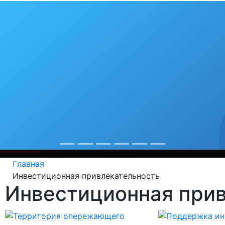
бя любимый гор
рекорды
од крепнет среди сердобчан авторитет физической куль
Главная
Инвестиционная привлекательность
Инвестиционная при