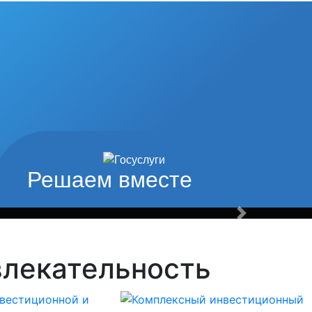
од наши
туры и спорта
Решаем вместе
Вперед
влекательность