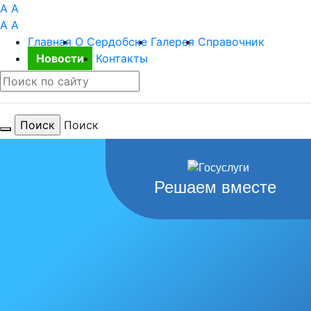
A
A
A
A
Главная
О Сердобске
Галерея
Справочник
Новости
Контакты
Поиск
Для тебя
Решаем вместе
любимый
город