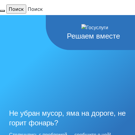
Поиск
Для тебя
Решаем вместе
любимый
город
наши
рекорды
Не убран мусор, яма на дороге, не
горит фонарь?
Столкнулись с проблемой — сообщите о ней!